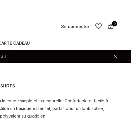
0
Se connecter
CARTE CADEAU
S'inscrire
ais !
S'inscrire
T-SHIRTS
 à la coupe simple et intemporelle. Confortable et facile à
stitue un basique essentiel, parfait pour un look sobre,
polyvalent au quotidien.