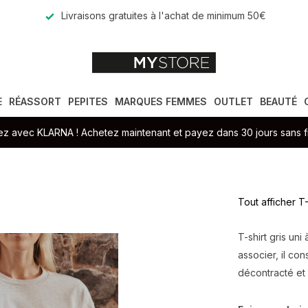
Livraisons gratuites à l'achat de minimum 50€
E
RÉASSORT
PEPITES
MARQUES FEMMES
OUTLET
BEAUTÉ
z avec KLARNA ! Achetez maintenant et payez dans 30 jours sans fr
Tout afficher 
T-shirt gris uni
associer, il con
décontracté et 