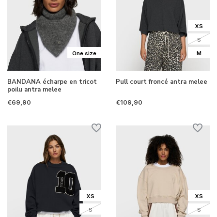
XS
S
One size
M
BANDANA écharpe en tricot
Pull court froncé antra melee
poilu antra melee
€69,90
€109,90
XS
XS
S
S