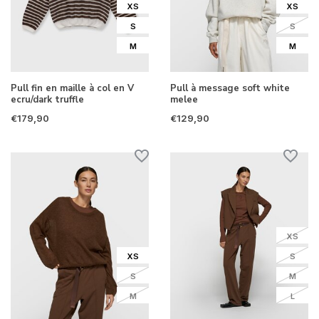
XS
XS
S
S
M
M
Pull fin en maille à col en V
Pull à message soft white
ecru/dark truffle
melee
€179,90
€129,90
XS
XS
S
S
M
M
L