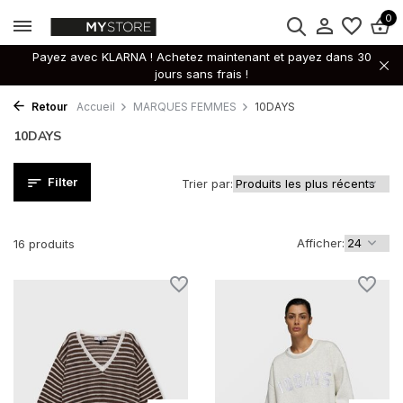
0
Payez avec KLARNA ! Achetez maintenant et payez dans 30
jours sans frais !
Retour
Accueil
MARQUES FEMMES
10DAYS
10DAYS
Filter
Trier par:
Afficher:
16 produits