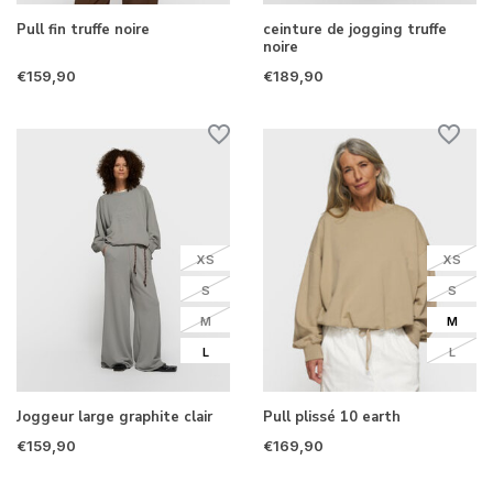
Pull fin truffe noire
ceinture de jogging truffe
noire
€159,90
€189,90
XS
XS
S
S
M
M
L
L
Joggeur large graphite clair
Pull plissé 10 earth
€159,90
€169,90