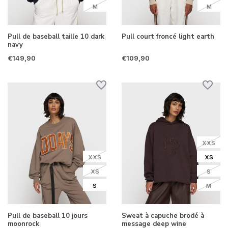
M
M
Pull de baseball taille 10 dark
Pull court froncé light earth
navy
€149,90
€109,90
XXS
XXS
XS
XS
S
S
M
Pull de baseball 10 jours
Sweat à capuche brodé à
moonrock
message deep wine