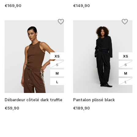
€169,90
€149,90
XS
XS
S
S
M
M
L
L
Débardeur côtelé dark truffle
Pantalon plissé black
€59,90
€189,90