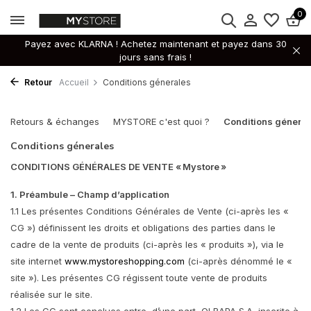
0
Payez avec KLARNA ! Achetez maintenant et payez dans 30
jours sans frais !
Retour
Accueil
Conditions génerales
Retours & échanges
MYSTORE c'est quoi ?
Conditions géneral
Conditions génerales
CONDITIONS GÉNÉRALES DE VENTE « Mystore »
1. Préambule – Champ d’application
1.1 Les présentes Conditions Générales de Vente (ci-après les «
CG ») définissent les droits et obligations des parties dans le
cadre de la vente de produits (ci-après les « produits »), via le
site internet
www.mystoreshopping.com
(ci-après dénommé le «
site »). Les présentes CG régissent toute vente de produits
réalisée sur le site.