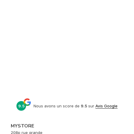
9.5
Nous avons un score de
9.5
sur
Avis Google
MYSTORE
208p rue grande