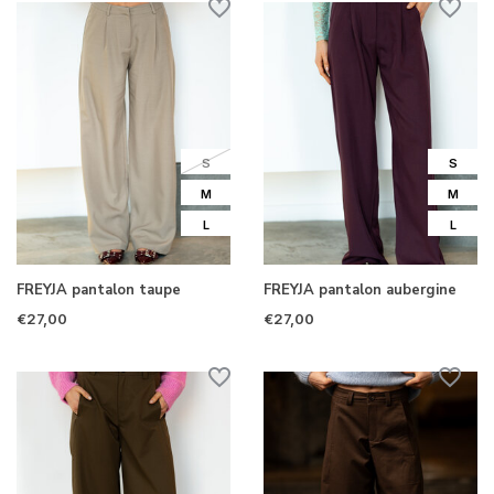
S
S
M
M
L
L
FREYJA pantalon taupe
FREYJA pantalon aubergine
€27,00
€27,00