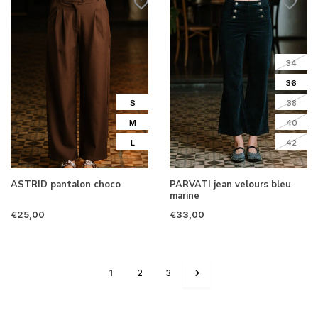
34
36
S
38
M
40
L
42
ASTRID pantalon choco
PARVATI jean velours bleu
marine
€25,00
€33,00
1
2
3