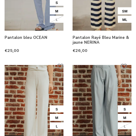
S
M
SM
L
ML
Pantalon bleu OCEAN
Pantalon Rayé Bleu Marine &
jaune NERINA
€25,00
€26,00
S
S
M
M
L
L