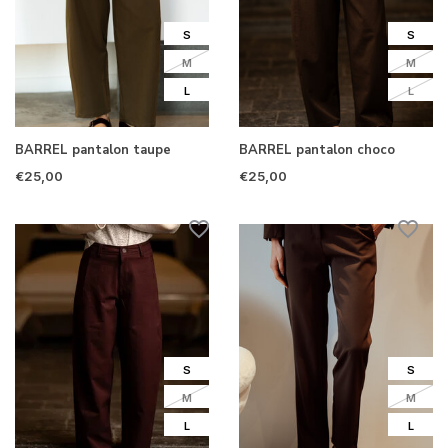
S
S
M
M
L
L
BARREL pantalon taupe
BARREL pantalon choco
€25,00
€25,00
S
S
M
M
L
L