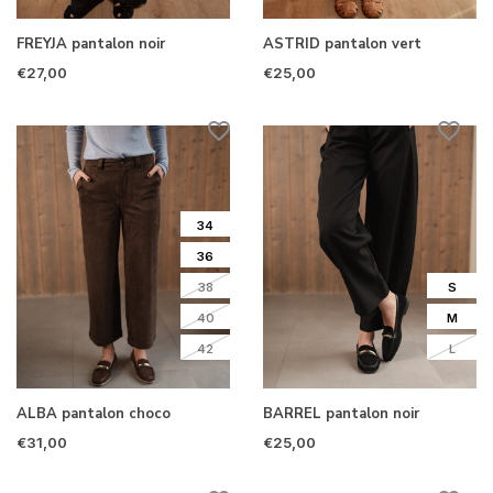
FREYJA pantalon noir
ASTRID pantalon vert
€27,00
€25,00
34
36
38
S
40
M
42
L
ALBA pantalon choco
BARREL pantalon noir
€31,00
€25,00