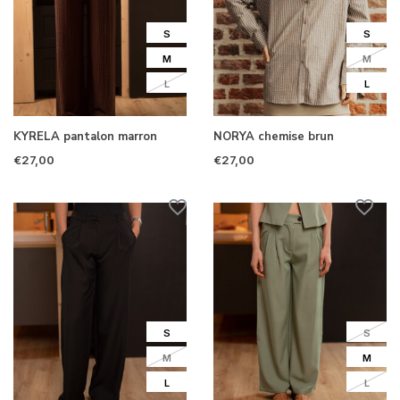
S
S
M
M
L
L
KYRELA pantalon marron
NORYA chemise brun
€27,00
€27,00
S
S
M
M
L
L