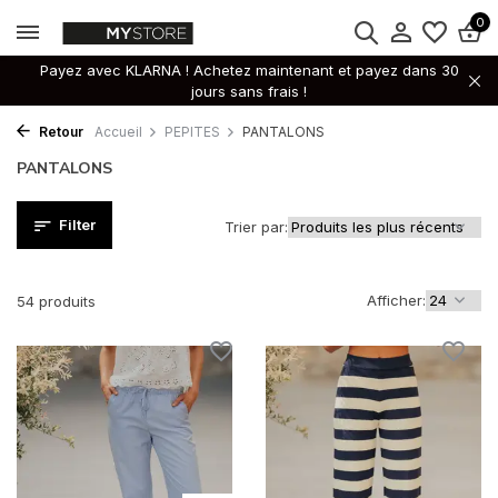
0
Payez avec KLARNA ! Achetez maintenant et payez dans 30
jours sans frais !
Retour
Accueil
PEPITES
PANTALONS
PANTALONS
Filter
Trier par:
Afficher:
54 produits