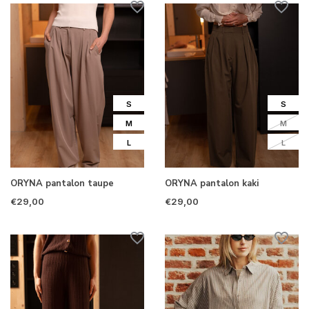
S
S
M
M
L
L
ORYNA pantalon taupe
ORYNA pantalon kaki
€29,00
€29,00