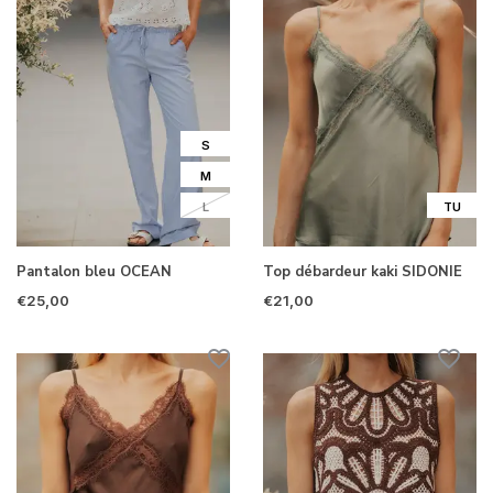
S
M
L
TU
Pantalon bleu OCEAN
Top débardeur kaki SIDONIE
€25,00
€21,00