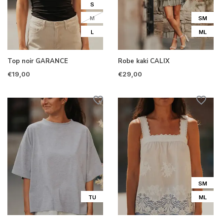
S
M
SM
L
ML
Top noir GARANCE
Robe kaki CALIX
€19,00
€29,00
SM
TU
ML