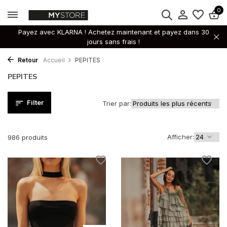
0
Payez avec KLARNA ! Achetez maintenant et payez dans 30
jours sans frais !
Retour
Accueil
PEPITES
PEPITES
Filter
Trier par:
Afficher:
986 produits