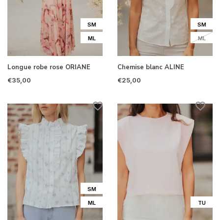
SM
SM
ML
ML
Longue robe rose ORIANE
Chemise blanc ALINE
€35,00
€25,00
SM
ML
TU