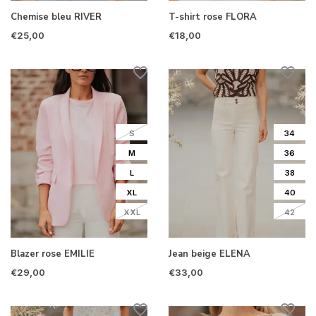
Chemise bleu RIVER
T-shirt rose FLORA
€25,00
€18,00
S
34
M
36
L
38
XL
40
XXL
42
Blazer rose EMILIE
Jean beige ELENA
€29,00
€33,00