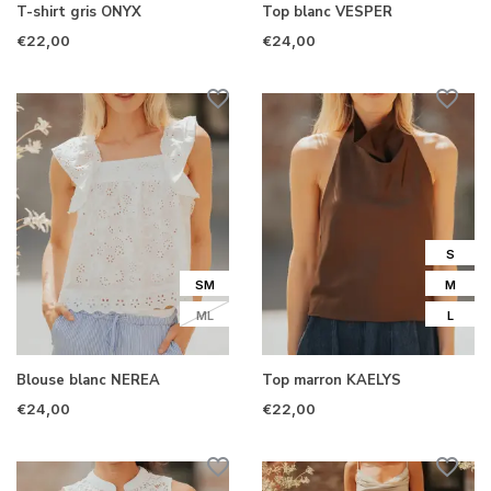
T-shirt gris ONYX
Top blanc VESPER
€22,00
€24,00
S
SM
M
ML
L
Blouse blanc NEREA
Top marron KAELYS
€24,00
€22,00