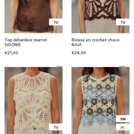
TU
TU
Top débardeur marron
Blouse en crochet choco
SIDONIE
NAIA
€21,00
€28,00
SM
TU
ML