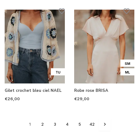
SM
TU
ML
Gilet crochet bleu ciel NAEL
Robe rose BRISA
€26,00
€29,00
1
2
3
4
5
42