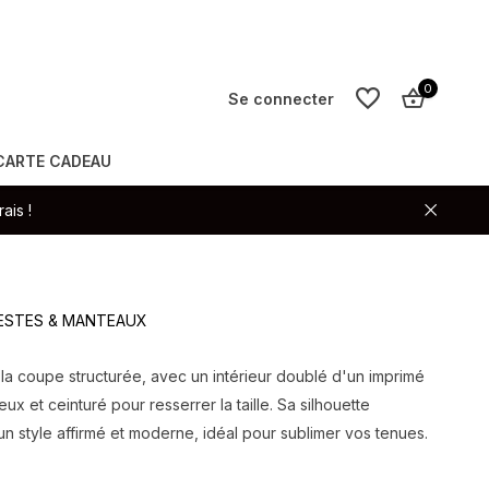
0
Se connecter
CARTE CADEAU
S'inscrire
ais !
S'inscrire
 VESTES & MANTEAUX
la coupe structurée, avec un intérieur doublé d'un imprimé
x et ceinturé pour resserrer la taille. Sa silhouette
un style affirmé et moderne, idéal pour sublimer vos tenues.