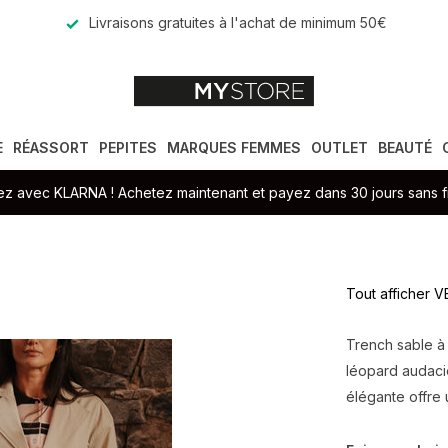
Livraisons gratuites à l'achat de minimum 50€
E
RÉASSORT
PEPITES
MARQUES FEMMES
OUTLET
BEAUTÉ
z avec KLARNA ! Achetez maintenant et payez dans 30 jours sans fr
Tout afficher
Trench sable à 
léopard audacieu
élégante offre 