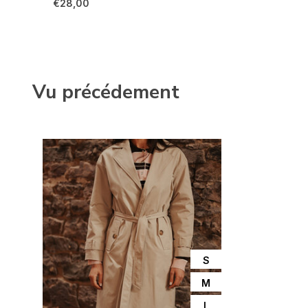
€28,00
Vu précédement
S
M
L