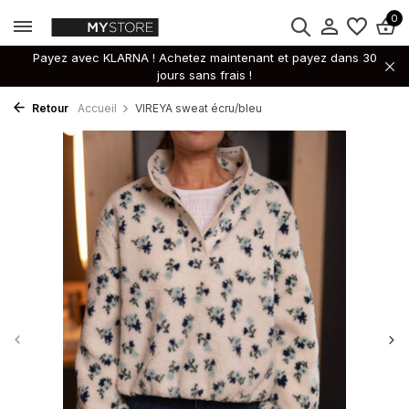
0
Payez avec KLARNA ! Achetez maintenant et payez dans 30
jours sans frais !
Retour
Accueil
VIREYA sweat écru/bleu