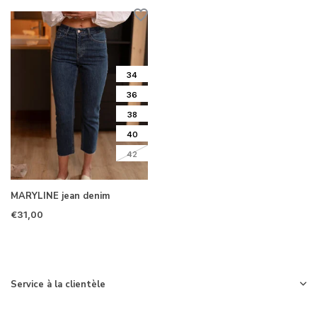
34
36
38
40
42
MARYLINE jean denim
€31,00
Service à la clientèle