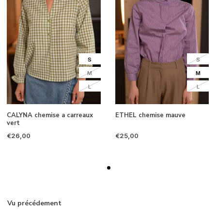
S
S
M
M
L
L
CALYNA chemise a carreaux
ETHEL chemise mauve
vert
€26,00
€25,00
Vu précédement