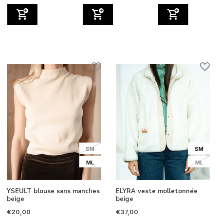
SM
SM
ML
ML
YSEULT blouse sans manches
ELYRA veste molletonnée
beige
beige
€20,00
€37,00