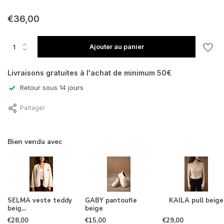
En rupture de stock
€36,00
En rupture de stock
Ajouter au panier
En rupture de stock
Livraisons gratuites à l'achat de minimum 50€
Retour sous 14 jours
Partager
Bien vendu avec
SELMA veste teddy
GABY pantoufle
KAILA pull beige
beig...
beige
€28,00
€15,00
€29,00