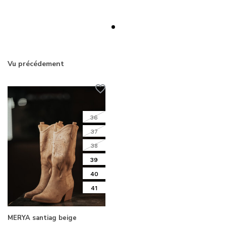
Vu précédement
36
37
38
39
40
41
MERYA santiag beige