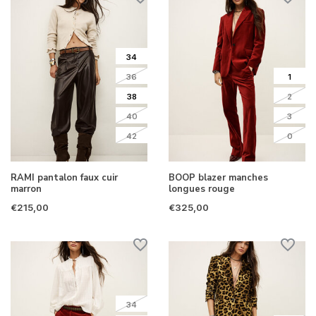
34
36
1
38
2
40
3
42
0
RAMI pantalon faux cuir
BOOP blazer manches
marron
longues rouge
€215,00
€325,00
34