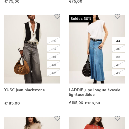
€175,00
€75,00
Soldes 30%
34
34
36
36
38
38
40
40
42
42
YUSC jean blackstone
LADDIE jupe longue évasée
lightusedblue
€195,00
€136,50
€185,00