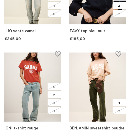
1
3
0
2
ILIO veste camel
TAVY top bleu nuit
€345,00
€185,00
0
2
3
1
1
2
IONI t-shirt rouge
BENJAMIN sweatshirt poudre