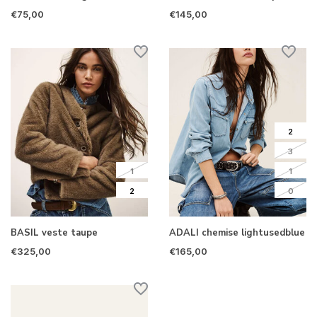
€75,00
€145,00
2
3
1
1
2
0
BASIL veste taupe
ADALI chemise lightusedblue
€325,00
€165,00