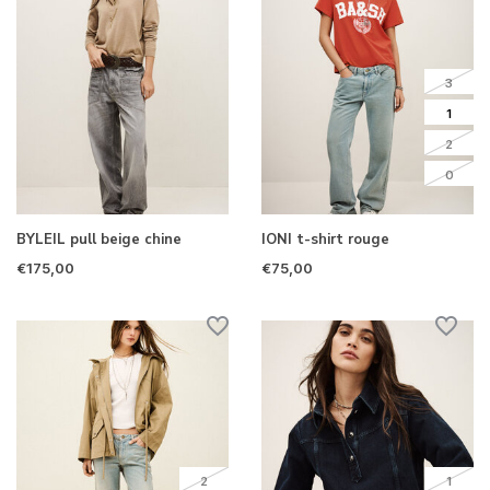
3
1
2
0
BYLEIL pull beige chine
IONI t-shirt rouge
€175,00
€75,00
2
1