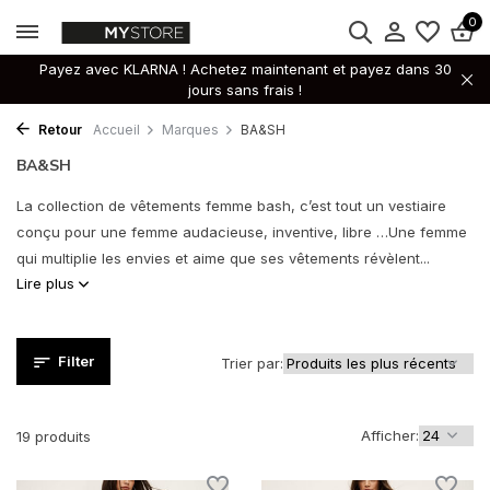
0
Payez avec KLARNA ! Achetez maintenant et payez dans 30
jours sans frais !
Retour
Accueil
Marques
BA&SH
BA&SH
La collection de vêtements femme bash, c’est tout un vestiaire
conçu pour une femme audacieuse, inventive, libre …Une femme
qui multiplie les envies et aime que ses vêtements révèlent...
Lire plus
Filter
Trier par:
Afficher:
19 produits