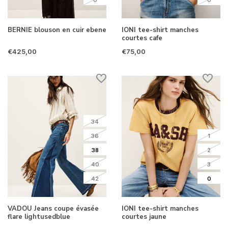
BERNIE blouson en cuir ebene
IONI tee-shirt manches
courtes cafe
€425,00
€75,00
34
36
1
38
2
40
3
42
0
VADOU Jeans coupe évasée
IONI tee-shirt manches
flare lightusedblue
courtes jaune