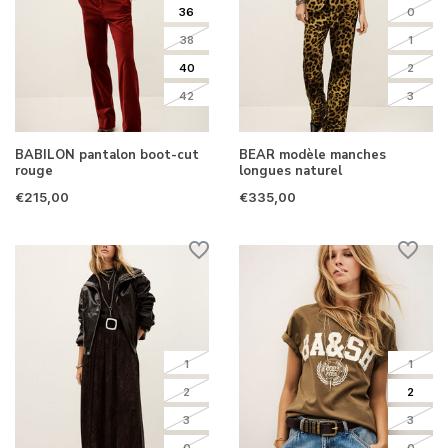
36
0
38
1
40
2
42
3
BABILON pantalon boot-cut
BEAR modèle manches
rouge
longues naturel
€215,00
€335,00
1
1
2
2
3
3
0
0