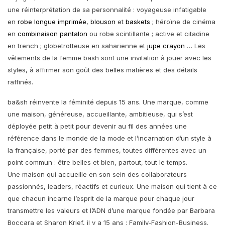
une réinterprétation de sa personnalité : voyageuse infatigable
en
robe longue imprimée
,
blouson
et
baskets
; héroïne de cinéma
en
combinaison pantalon
ou robe scintillante ; active et citadine
en trench ; globetrotteuse en saharienne et
jupe crayon
… Les
vêtements de la femme bash sont une invitation à jouer avec les
styles, à affirmer son goût des belles matières et des détails
raffinés.
ba&sh réinvente la féminité depuis 15 ans. Une marque, comme
une maison, généreuse, accueillante, ambitieuse, qui s’est
déployée petit à petit pour devenir au fil des années une
référence dans le monde de la mode et l’incarnation d’un style à
la française, porté par des femmes, toutes différentes avec un
point commun : être belles et bien, partout, tout le temps.
Une maison qui accueille en son sein des collaborateurs
passionnés, leaders, réactifs et curieux. Une maison qui tient à ce
que chacun incarne l’esprit de la marque pour chaque jour
transmettre les valeurs et l’ADN d’une marque fondée par Barbara
Boccara et Sharon Krief, il y a 15 ans : Family-Fashion-Business.