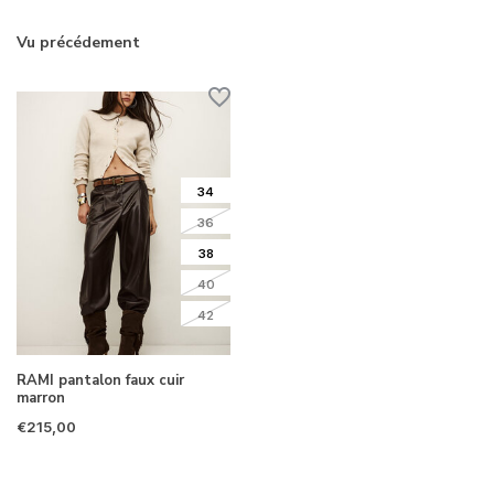
Vu précédement
34
36
38
40
42
RAMI pantalon faux cuir
marron
€215,00