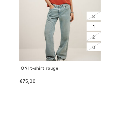
3
1
2
0
IONI t-shirt rouge
€75,00