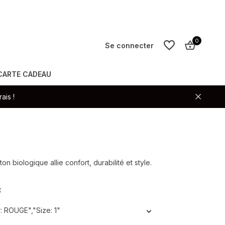
0
Se connecter
CARTE CADEAU
S'inscrire
ais !
S'inscrire
ton biologique allie confort, durabilité et style.
:
: ROUGE","Size: 1"