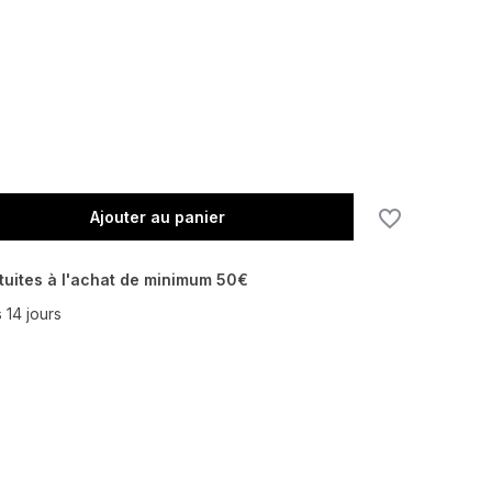
En rupture de stock
En rupture de stock
En rupture de stock
Ajouter au panier
tuites à l'achat de minimum 50€
 14 jours