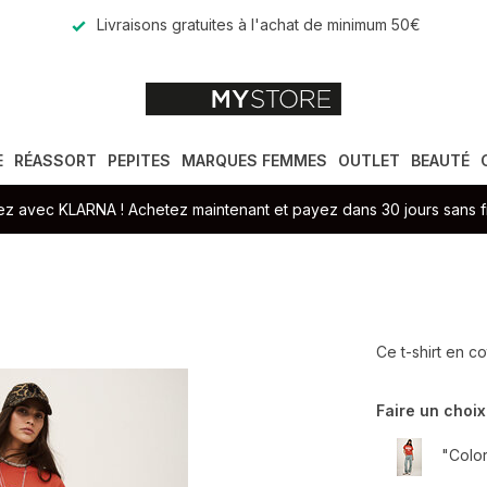
Livraisons gratuites à l'achat de minimum 50€
E
RÉASSORT
PEPITES
MARQUES FEMMES
OUTLET
BEAUTÉ
z avec KLARNA ! Achetez maintenant et payez dans 30 jours sans fr
Ce t-shirt en co
Faire un choix
"Color