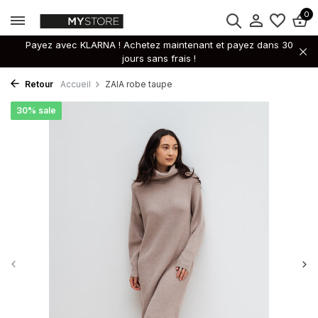
0
Payez avec KLARNA ! Achetez maintenant et payez dans 30
jours sans frais !
Retour
Accueil
ZAIA robe taupe
30% sale