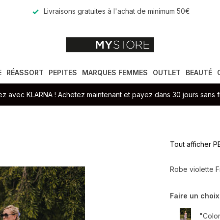
Livraisons gratuites à l'achat de minimum 50€
E
RÉASSORT
PEPITES
MARQUES FEMMES
OUTLET
BEAUTÉ
z avec KLARNA ! Achetez maintenant et payez dans 30 jours sans fr
Tout afficher 
Robe violette F
Faire un choix
"Color