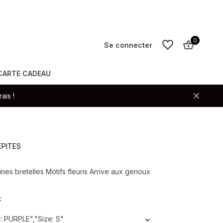
0
Se connecter
CARTE CADEAU
S'inscrire
ais !
S'inscrire
PEPITES
ines bretelles Motifs fleuris Arrive aux genoux
:
: PURPLE","Size: S"