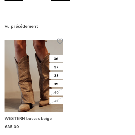
Vu précédement
36
37
38
39
40
41
WESTERN bottes beige
€35,00