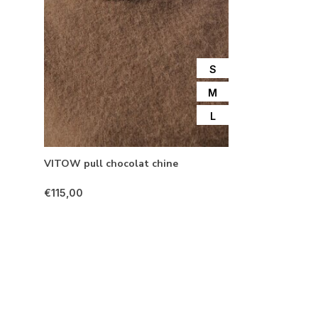
S
M
L
VITOW pull chocolat chine
€115,00