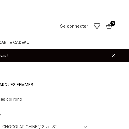
0
Se connecter
CARTE CADEAU
S'inscrire
ais !
S'inscrire
 MARQUES FEMMES
hes col rond
:
: CHOCOLAT CHINE","Size: S"