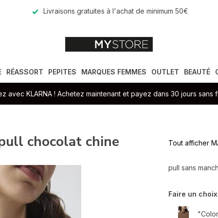
Livraisons gratuites à l'achat de minimum 50€
E
RÉASSORT
PEPITES
MARQUES FEMMES
OUTLET
BEAUTÉ
z avec KLARNA ! Achetez maintenant et payez dans 30 jours sans fr
l chocolat chine
Tout afficher
pull sans manc
Faire un choix
"Color