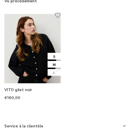
Vu précédement
S
M
L
VITO gilet noir
€160,00
Service à la clientèle