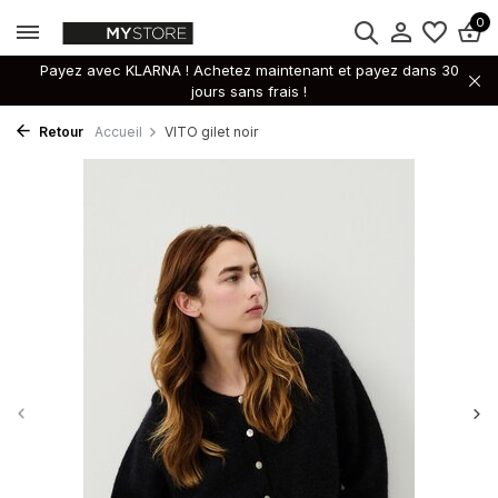
0
Payez avec KLARNA ! Achetez maintenant et payez dans 30
jours sans frais !
Retour
Accueil
VITO gilet noir