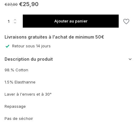
€25,90
€37,00
En rupture de stock
Ajouter au panier
En rupture de stock
Livraisons gratuites à l'achat de minimum 50€
Retour sous 14 jours
En rupture de stock
Description du produit
En rupture de stock
98.% Cotton
1.5% Elasthanne
Laver à l'envers et à 30°
Repassage
Pas de séchoir