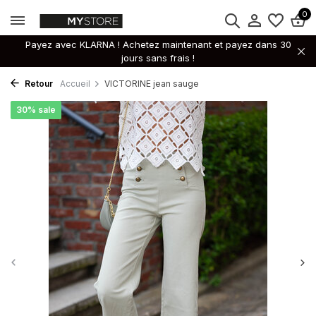
0
Payez avec KLARNA ! Achetez maintenant et payez dans 30
jours sans frais !
Retour
Accueil
VICTORINE jean sauge
30% sale