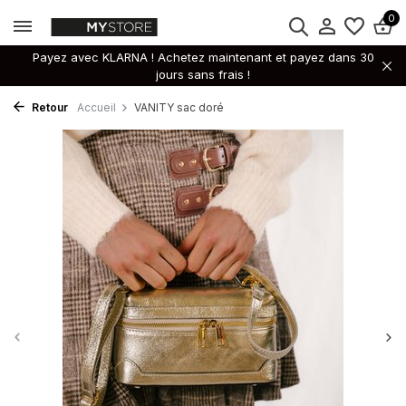
0
Payez avec KLARNA ! Achetez maintenant et payez dans 30
jours sans frais !
Retour
Accueil
VANITY sac doré