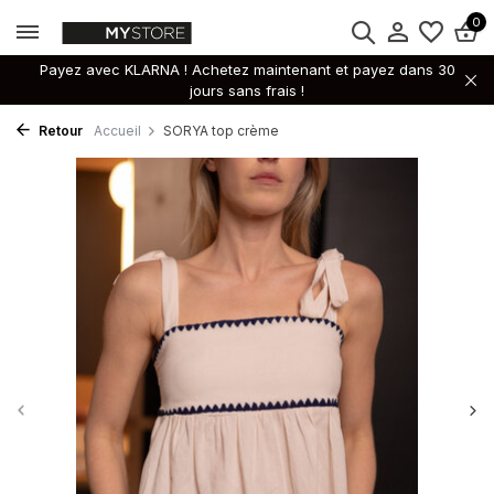
0
Payez avec KLARNA ! Achetez maintenant et payez dans 30
jours sans frais !
Retour
Accueil
SORYA top crème