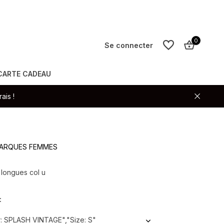
0
Se connecter
CARTE CADEAU
S'inscrire
ais !
S'inscrire
 MARQUES FEMMES
 longues col u
:
: SPLASH VINTAGE","Size: S"