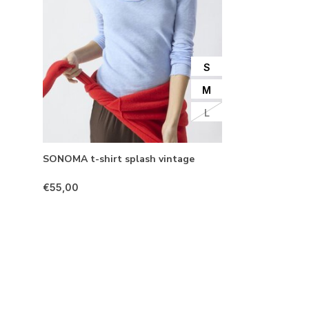
S
M
L
SONOMA t-shirt splash vintage
€55,00