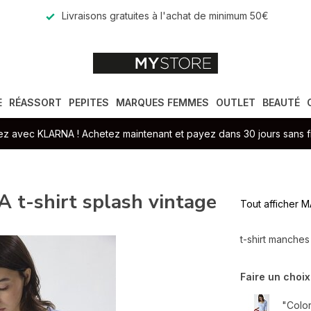
Livraisons gratuites à l'achat de minimum 50€
E
RÉASSORT
PEPITES
MARQUES FEMMES
OUTLET
BEAUTÉ
z avec KLARNA ! Achetez maintenant et payez dans 30 jours sans fr
-shirt splash vintage
Tout afficher
t-shirt manches
Faire un choix
"Color