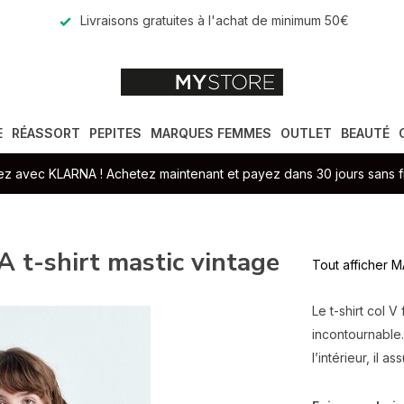
Livraisons gratuites à l'achat de minimum 50€
E
RÉASSORT
PEPITES
MARQUES FEMMES
OUTLET
BEAUTÉ
z avec KLARNA ! Achetez maintenant et payez dans 30 jours sans fr
-shirt mastic vintage
Tout afficher
Le t-shirt col 
incontournable.
l’intérieur, il 