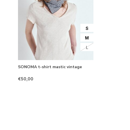
S
M
L
SONOMA t-shirt mastic vintage
€50,00