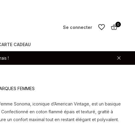
0
Se connecter
CARTE CADEAU
S'inscrire
ais !
S'inscrire
 MARQUES FEMMES
V femme Sonoma, iconique d’American Vintage, est un basique
 Confectionné en coton flammé épais et texturé, gratté à
assure un confort maximal tout en restant élégant et polyvalent.