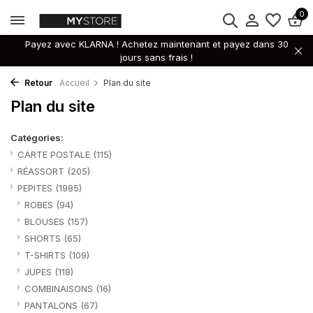
0
Payez avec KLARNA ! Achetez maintenant et payez dans 30
jours sans frais !
Retour
Accueil
Plan du site
Plan du site
Catégories:
CARTE POSTALE
(115)
RÉASSORT
(205)
PEPITES
(1985)
ROBES
(94)
BLOUSES
(157)
SHORTS
(65)
T-SHIRTS
(109)
JUPES
(118)
COMBINAISONS
(16)
PANTALONS
(67)