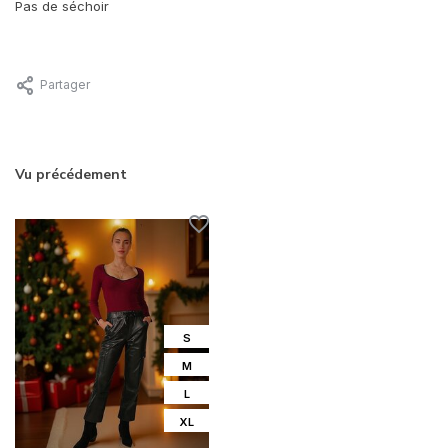
Pas de séchoir
Partager
Vu précédement
S
M
L
XL