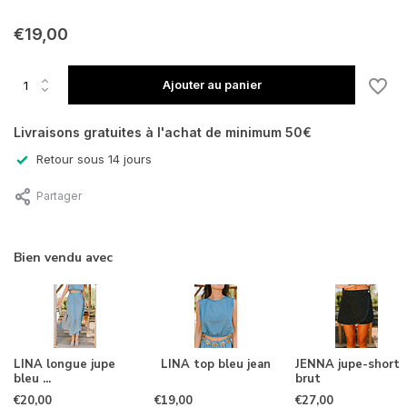
En rupture de stock
€19,00
En rupture de stock
Ajouter au panier
Livraisons gratuites à l'achat de minimum 50€
Retour sous 14 jours
En rupture de stock
Partager
En rupture de stock
En rupture de stock
Bien vendu avec
LINA longue jupe
LINA top bleu jean
JENNA jupe-short
bleu ...
brut
€20,00
€19,00
€27,00