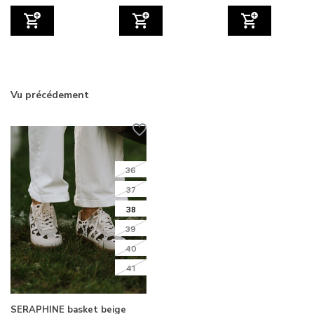
Vu précédement
36
37
38
39
40
41
SERAPHINE basket beige