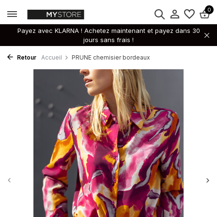
0
Payez avec KLARNA ! Achetez maintenant et payez dans 30
jours sans frais !
Retour
Accueil
PRUNE chemisier bordeaux