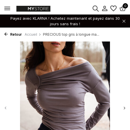
0
Payez avec KLARNA ! Achetez maintenant et payez dans 30
jours sans frais !
Retour
Accueil
PRECIOUS top gris à longue ma...