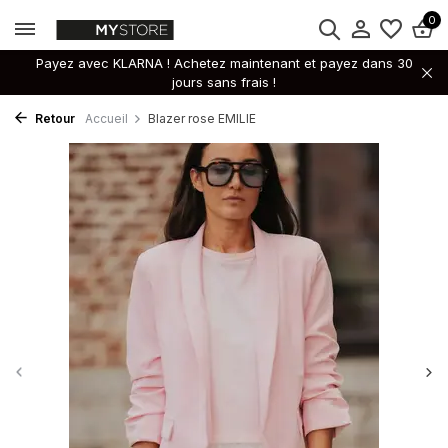
0
Payez avec KLARNA ! Achetez maintenant et payez dans 30
jours sans frais !
Retour
Accueil
Blazer rose EMILIE