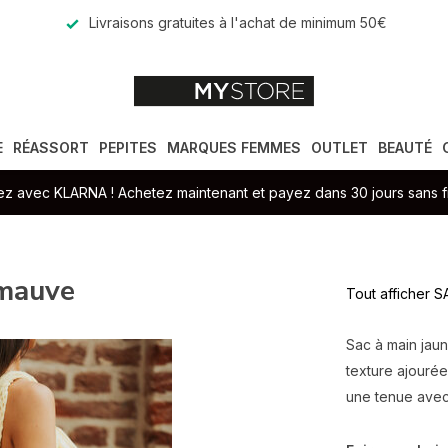
Livraisons gratuites à l'achat de minimum 50€
E
RÉASSORT
PEPITES
MARQUES FEMMES
OUTLET
BEAUTÉ
z avec KLARNA ! Achetez maintenant et payez dans 30 jours sans fr
/mauve
Tout afficher 
Sac à main jaun
texture ajourée
une tenue avec