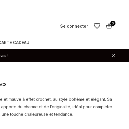
0
Se connecter
CARTE CADEAU
S'inscrire
ais !
S'inscrire
SACS
e et mauve à effet crochet, au style bohème et élégant. Sa
 apporte du charme et de l’originalité, idéal pour compléter
 une touche chaleureuse et tendance.