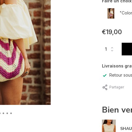
Faire un choix
"Color
€19,00
Livraisons gra
Retour sous
Partager
Bien ve
SHAU