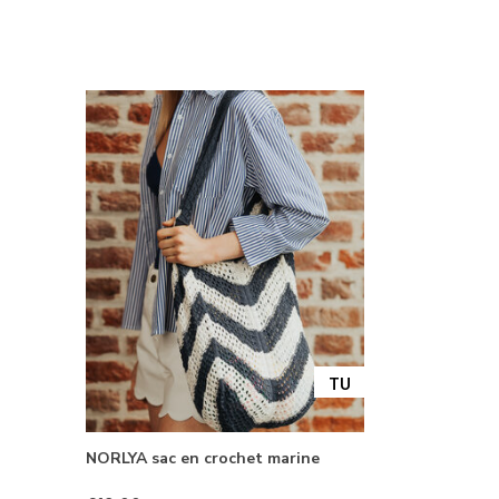
TU
NORLYA sac en crochet marine