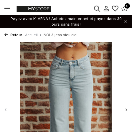
0
Payez avec KLARNA ! Achetez maintenant et payez dans 30
jours sans frais !
Retour
Accueil
NOLA jean bleu ciel