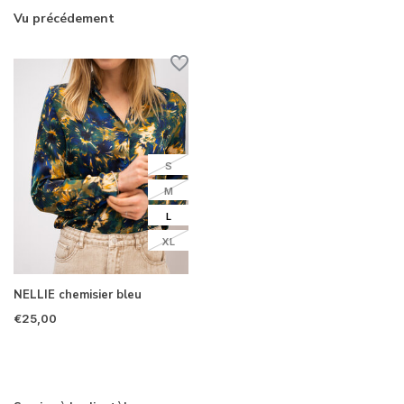
Vu précédement
S
M
L
XL
NELLIE chemisier bleu
€25,00