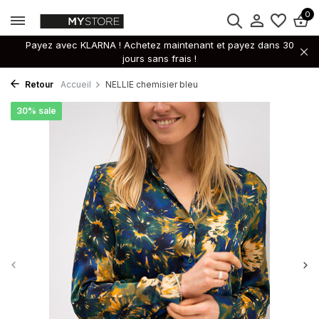
0
Payez avec KLARNA ! Achetez maintenant et payez dans 30
jours sans frais !
Retour
Accueil
NELLIE chemisier bleu
30% sale