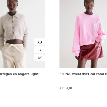
XS
S
M
rdigan en angora light
FERNA sweatshirt col rond f
€139,00