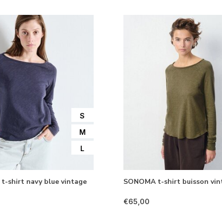
S
M
L
-shirt navy blue vintage
SONOMA t-shirt buisson vin
€65,00