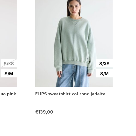
S/XS
S/XS
S/M
S/M
luo pink
FLIPS sweatshirt col rond jadeite
€139,00