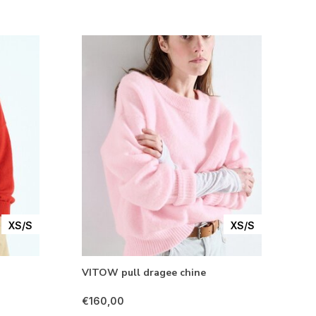
XS/S
XS/S
VITOW pull dragee chine
€160,00