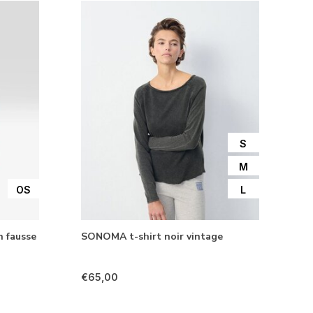
S
M
OS
L
n fausse
SONOMA t-shirt noir vintage
€65,00