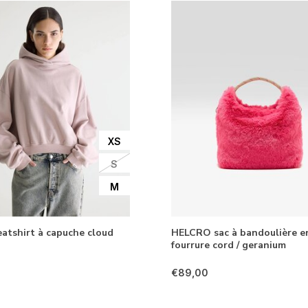
XS
S
M
atshirt à capuche cloud
HELCRO sac à bandoulière e
fourrure cord / geranium
€89,00