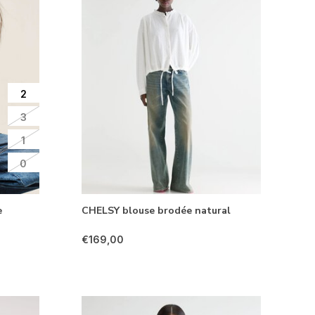
2
3
1
0
e
CHELSY blouse brodée natural
€169,00