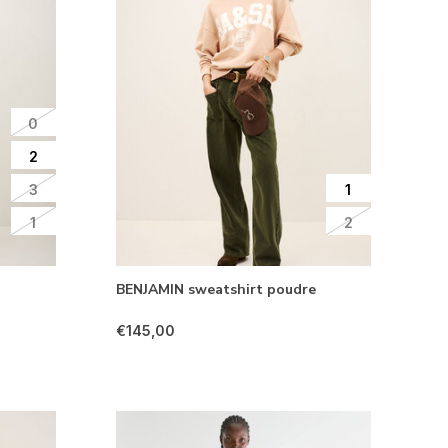
0
2
3
1
1
2
BENJAMIN sweatshirt poudre
€145,00