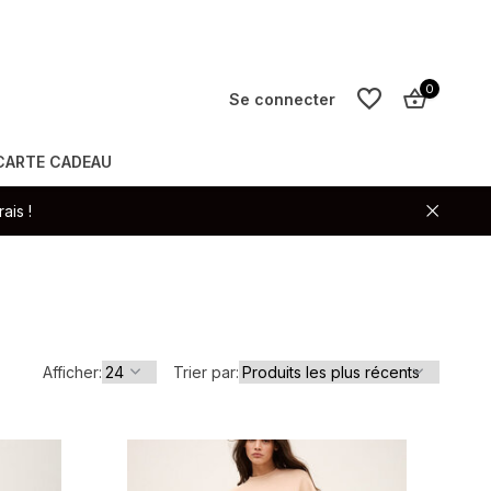
0
Se connecter
CARTE CADEAU
S'inscrire
ais !
S'inscrire
Afficher:
Trier par: