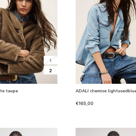
1
2
ste taupe
ADALI chemise lightusedblu
€165,00