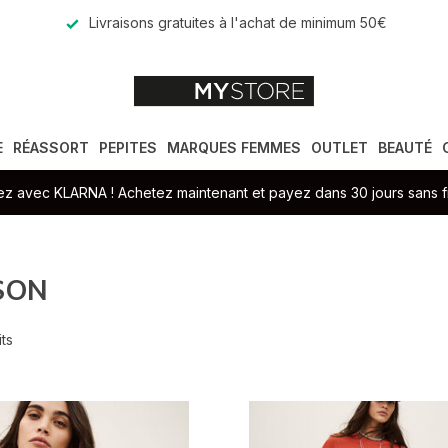
Livraisons gratuites à l'achat de minimum 50€
E
RÉASSORT
PEPITES
MARQUES FEMMES
OUTLET
BEAUTÉ
z avec KLARNA ! Achetez maintenant et payez dans 30 jours sans fr
SON
ts