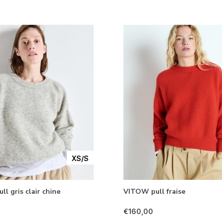
XS/S
l gris clair chine
VITOW pull fraise
€160,00