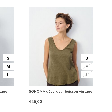
S
S
M
M
L
L
tage
SONOMA débardeur buisson vintage
€45,00