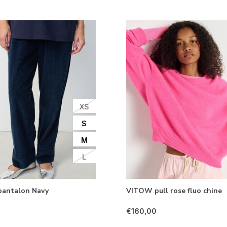
XS
S
M
L
antalon Navy
VITOW pull rose fluo chine
€160,00