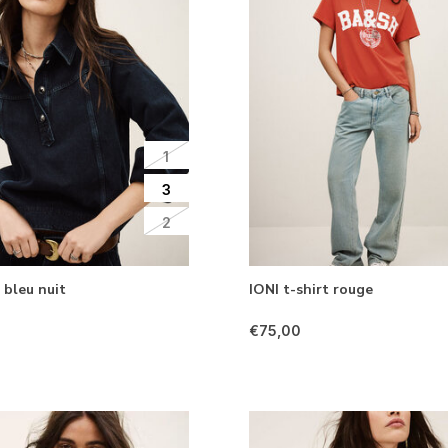
1
3
2
bleu nuit
IONI t-shirt rouge
€75,00