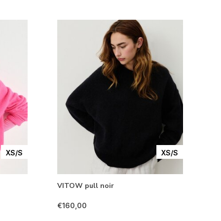
XS/S
XS/S
VITOW pull noir
€160,00