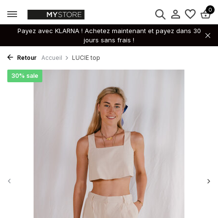
0
Payez avec KLARNA ! Achetez maintenant et payez dans 30
jours sans frais !
Retour
Accueil
LUCIE top
30% sale