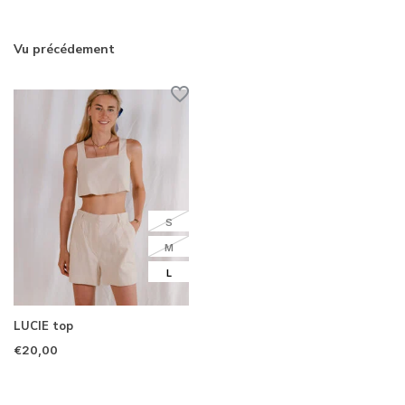
Vu précédement
S
M
L
LUCIE top
€20,00