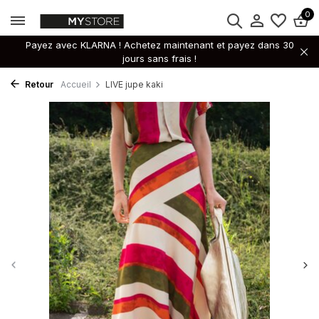
0
Payez avec KLARNA ! Achetez maintenant et payez dans 30
jours sans frais !
Retour
Accueil
LIVE jupe kaki