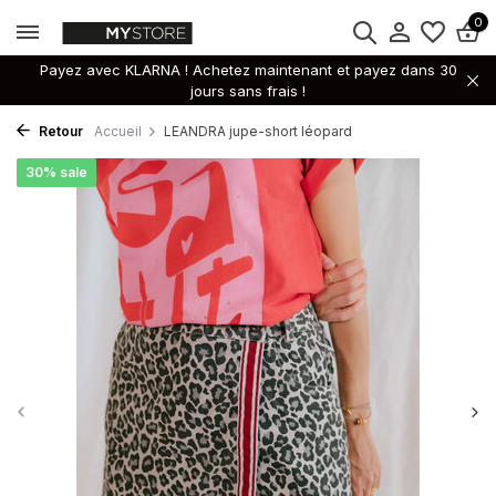
0
Payez avec KLARNA ! Achetez maintenant et payez dans 30
jours sans frais !
Retour
Accueil
LEANDRA jupe-short léopard
30% sale