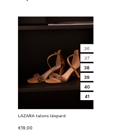
36
37
38
39
40
41
LAZARA talons léopard
€19,00