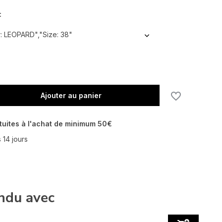
:
: LEOPARD","Size: 38"
En rupture de stock
En rupture de stock
Ajouter au panier
tuites à l'achat de minimum 50€
 14 jours
ndu avec