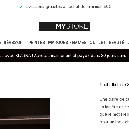
Livraisons gratuites à l'achat de minimum 50€
E
RÉASSORT
PEPITES
MARQUES FEMMES
OUTLET
BEAUTÉ
z avec KLARNA ! Achetez maintenant et payez dans 30 jours sans fr
Tout afficher
Une paire de t
La lanière ajust
que le motif lé
pour un look ch