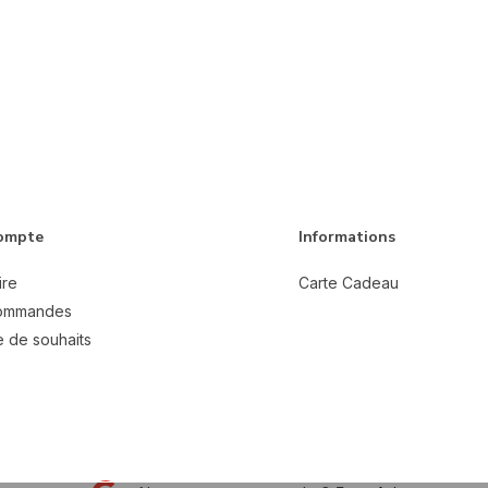
ompte
Informations
ire
Carte Cadeau
ommandes
e de souhaits