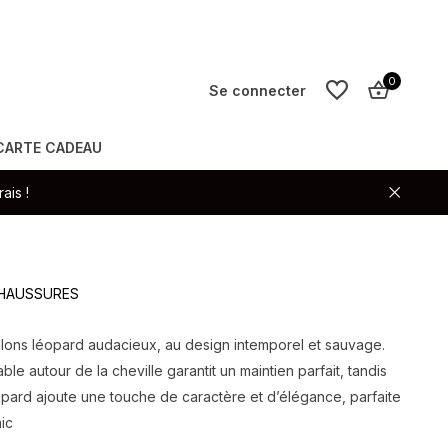
0
Se connecter
CARTE CADEAU
S'inscrire
ais !
S'inscrire
 CHAUSSURES
alons léopard audacieux, au design intemporel et sauvage.
able autour de la cheville garantit un maintien parfait, tandis
opard ajoute une touche de caractère et d’élégance, parfaite
ic