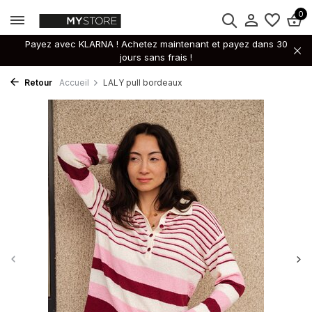
0
Payez avec KLARNA ! Achetez maintenant et payez dans 30
jours sans frais !
Retour
Accueil
LALY pull bordeaux