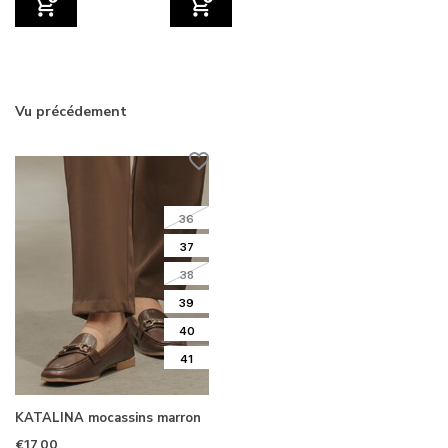
Vu précédement
36
37
38
39
40
41
KATALINA mocassins marron
€17,00