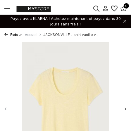
0
Payez avec KLARNA ! Achetez maintenant et payez dans 30
jours sans frais !
Retour
Accueil
JACKSONVILLE t-shirt vanille v...