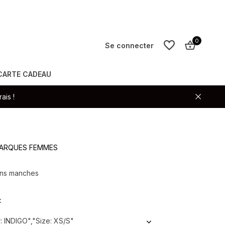
0
Se connecter
CARTE CADEAU
S'inscrire
ais !
S'inscrire
 MARQUES FEMMES
ans manches
:
: INDIGO","Size: XS/S"