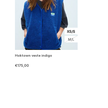
XS/S
M/L
Hoktown veste indigo
€175,00