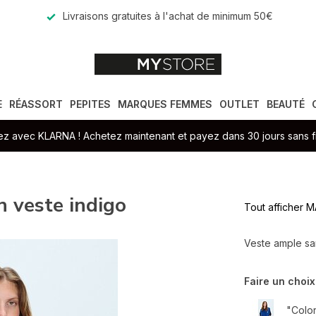
Livraisons gratuites à l'achat de minimum 50€
E
RÉASSORT
PEPITES
MARQUES FEMMES
OUTLET
BEAUTÉ
z avec KLARNA ! Achetez maintenant et payez dans 30 jours sans fr
veste indigo
Tout afficher
Veste ample s
Faire un choix
"Color