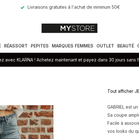
Livraisons gratuites à l'achat de minimum 50€
E
RÉASSORT
PEPITES
MARQUES FEMMES
OUTLET
BEAUTÉ
z avec KLARNA ! Achetez maintenant et payez dans 30 jours sans fr
Tout afficher 
GABRIEL est un 
Sa coupe ample 
Facile à associ
vos looks du qu