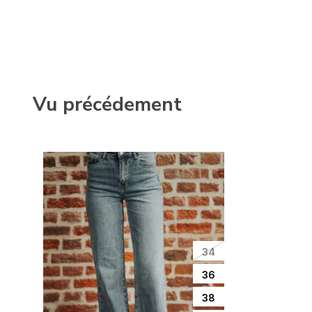
Vu précédement
34
36
38