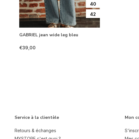
40
42
GABRIEL jean wide leg bleu
€39,00
Service à la clientèle
Mon c
Retours & échanges
S'inscr
MYSTORE c'est quoi ?
Mes c