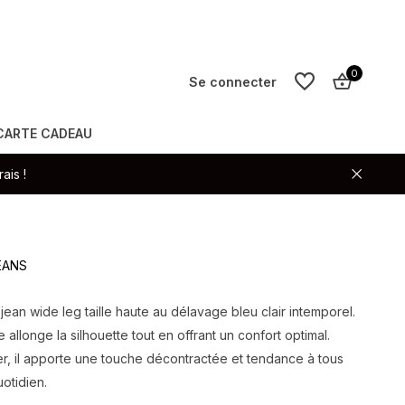
0
Se connecter
CARTE CADEAU
S'inscrire
ais !
S'inscrire
JEANS
jean wide leg taille haute au délavage bleu clair intemporel.
allonge la silhouette tout en offrant un confort optimal.
er, il apporte une touche décontractée et tendance à tous
otidien.