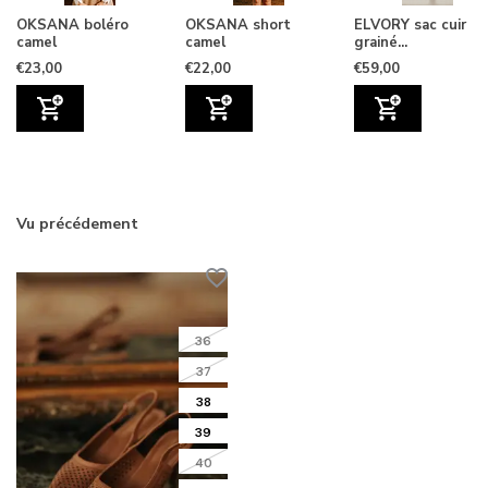
OKSANA boléro
OKSANA short
ELVORY sac cuir
camel
camel
grainé...
€23,00
€22,00
€59,00
Vu précédement
36
37
38
39
40