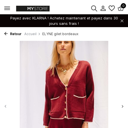
0
Payez avec KLARNA ! Achetez maintenant et payez dans 30
jours sans frais !
Retour
Accueil
ELYNE gilet bordeaux