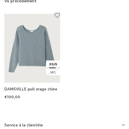
Vu précédement
XS/S
M/L
DAMSVILLE pull orage chine
€100,00
Service à la clientèle