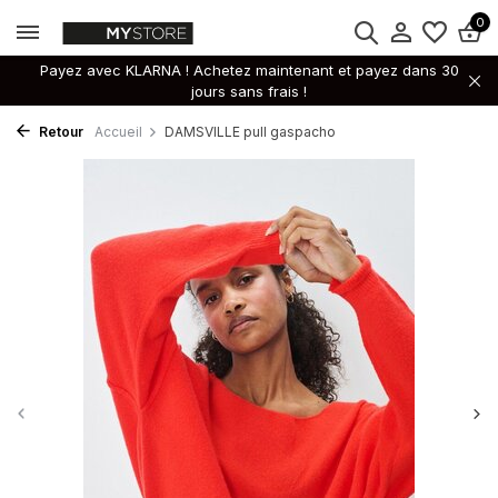
0
Payez avec KLARNA ! Achetez maintenant et payez dans 30
jours sans frais !
Retour
Accueil
DAMSVILLE pull gaspacho