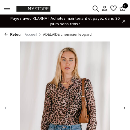
0
Payez avec KLARNA ! Achetez maintenant et payez dans 30
jours sans frais !
Retour
Accueil
ADELAIDE chemisier leopard