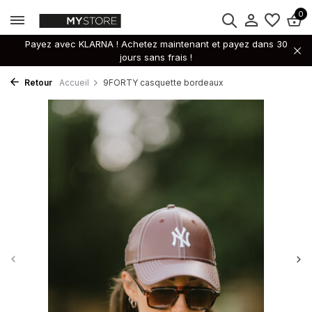
0
Payez avec KLARNA ! Achetez maintenant et payez dans 30
jours sans frais !
Retour
Accueil
9FORTY casquette bordeaux