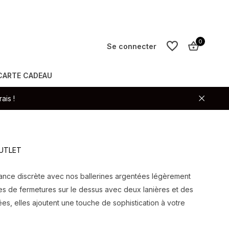
0
Se connecter
CARTE CADEAU
S'inscrire
ais !
S'inscrire
OUTLET
ance discrète avec nos ballerines argentées légèrement
ées de fermetures sur le dessus avec deux lanières et des
tées, elles ajoutent une touche de sophistication à votre