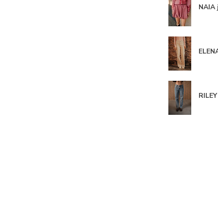
NAIA j
ELENA
RILEY