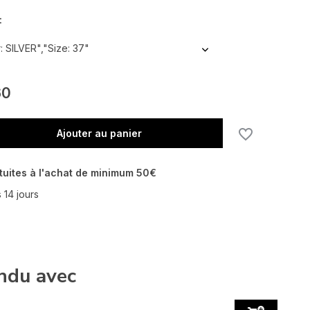
:
: SILVER","Size: 37"
60
Ajouter au panier
tuites à l'achat de minimum 50€
 14 jours
En rupture de stock
ndu avec