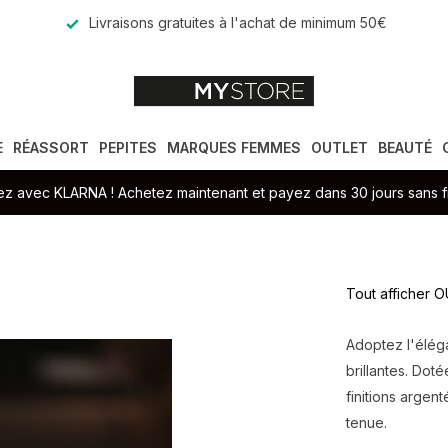
Livraisons gratuites à l'achat de minimum 50€
E
RÉASSORT
PEPITES
MARQUES FEMMES
OUTLET
BEAUTÉ
z avec KLARNA ! Achetez maintenant et payez dans 30 jours sans fr
Tout afficher 
Adoptez l'élég
brillantes. Dot
finitions argen
tenue.