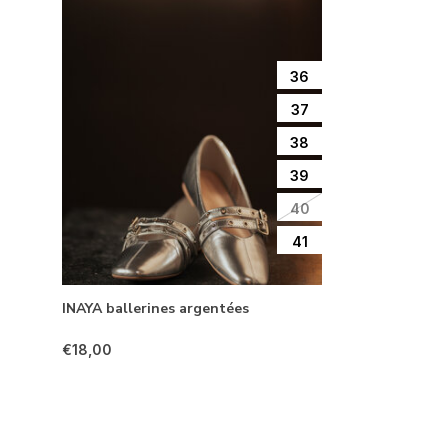
36
37
38
39
40
41
INAYA ballerines argentées
€18,00