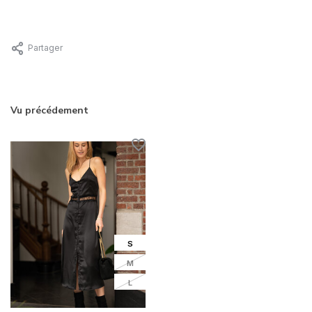
Partager
Vu précédement
S
M
L