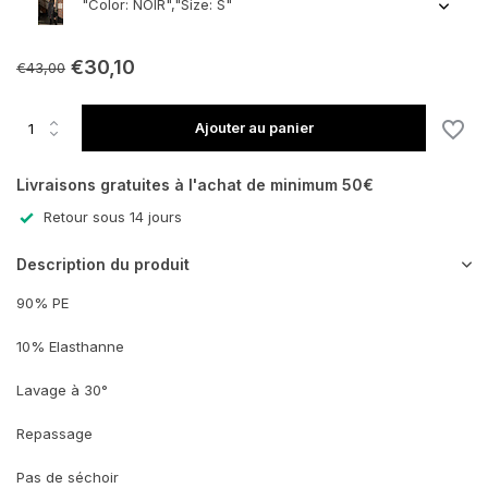
"Color: NOIR","Size: S"
€30,10
€43,00
En rupture de stock
Ajouter au panier
En rupture de stock
Livraisons gratuites à l'achat de minimum 50€
Retour sous 14 jours
Description du produit
90% PE
10% Elasthanne
Lavage à 30°
Repassage
Pas de séchoir