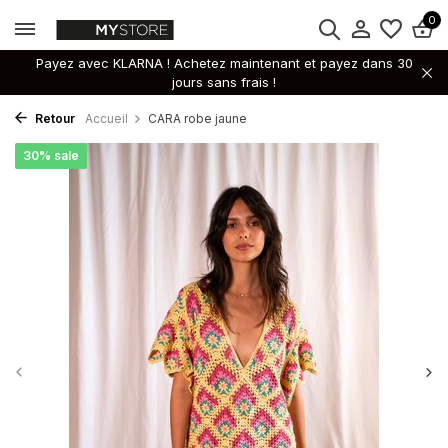
0
Payez avec KLARNA ! Achetez maintenant et payez dans 30
jours sans frais !
Retour
Accueil
CARA robe jaune
30% sale