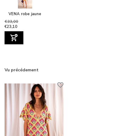
VENA robe jaune
€33,00
€23,10
Vu précédement